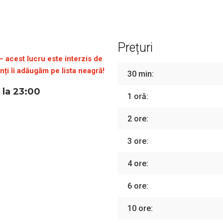
Prețuri
 – acest lucru este interzis de
nți îi adăugăm pe lista neagră!
30 min:
 la 23:00
1 oră:
2 ore:
3 ore:
4 ore:
6 ore:
10 ore: