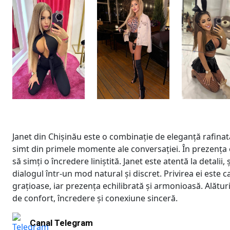
Janet din Chișinău este o combinație de eleganță rafinată
simt din primele momente ale conversației. În prezența ei
să simți o încredere liniștită. Janet este atentă la detalii,
dialogul într-un mod natural și discret. Privirea ei este c
grațioase, iar prezența echilibrată și armonioasă. Alătu
de confort, încredere și conexiune sinceră.
Canal Telegram