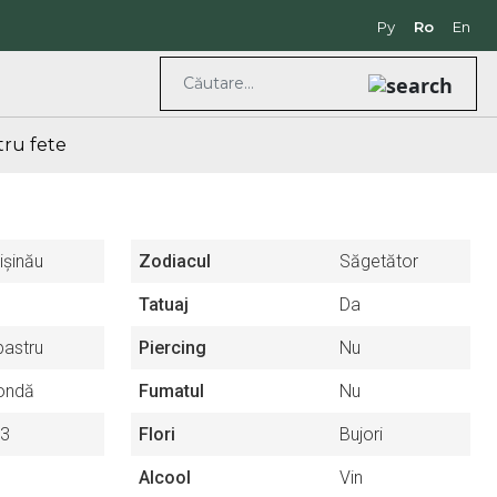
Ру
Ro
En
ru fete
ișinău
Zodiacul
Săgetător
Tatuaj
Da
bastru
Piercing
Nu
ondă
Fumatul
Nu
3
Flori
Bujori
Alcool
Vin