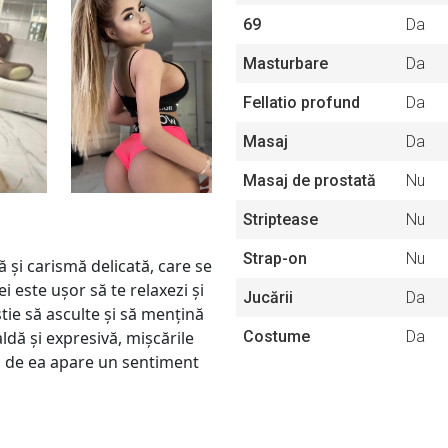
69
Da
Masturbare
Da
Fellatio profund
Da
Masaj
Da
Masaj de prostată
Nu
Striptease
Nu
Strap-on
Nu
 și carismă delicată, care se
 este ușor să te relaxezi și
Jucării
Da
 știe să asculte și să mențină
Costume
Da
aldă și expresivă, mișcările
ri de ea apare un sentiment