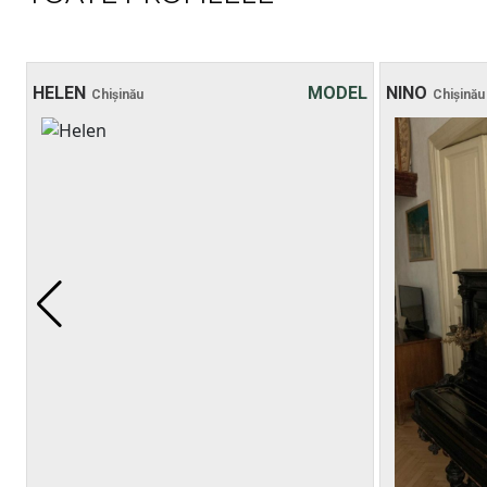
HELEN
MODEL
NINO
Chișinău
Chișinău
Vârsta: 20
Înălțimea: 169 cm
Greutatea: 48 kg
30 хв:
200$
1 oră:
250$
2 ore:
350$
3 ore:
450$
4 ore:
500$