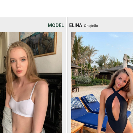
MODEL
ELINA
Chișinău
Vârsta: 18
Vârsta: 26
Înălțimea: 164 cm
Înălțimea: 167 cm
Greutatea: 47 kg
Greutatea: 55 kg
30 хв:
200$
30 хв:
-
1 oră:
250$
1 oră:
350$
2 ore:
350$
2 ore:
500$
3 ore:
450$
3 ore:
650$
4 ore:
500$
4 ore:
800$