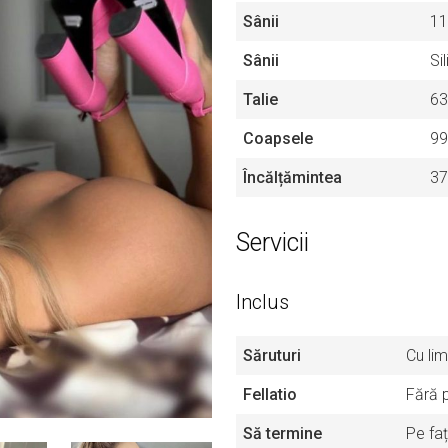
Sânii
11
Sânii
Si
Talie
63
Coapsele
99
Încălțămintea
37
Servicii
Inclus
Săruturi
Cu lim
Fellatio
Fără 
Să termine
Pe fa