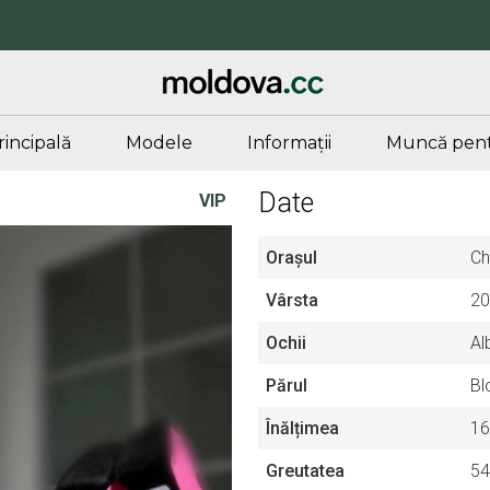
rincipală
Modele
Informații
Muncă pent
Date
VIP
Orașul
Ch
Vârsta
20
Ochii
Al
Părul
Bl
Înălțimea
16
Greutatea
54