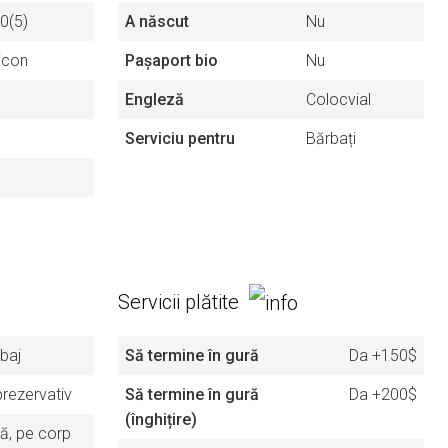
0(5)
A născut
Nu
licon
Pașaport bio
Nu
Engleză
Colocvial
Serviciu pentru
Bărbați
Servicii plătite
baj
Să termine în gură
Da
+150$
prezervativ
Să termine în gură
Da
+200$
(înghițire)
ță, pe corp