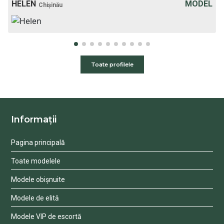
30 хв:
200$
HELEN
MODEL
Chișinău
1 oră:
250$
2 ore:
350$
3 ore:
450$
4 ore:
500$
Toate profilele
Informații
Pagina principală
Toate modelele
Modele obișnuite
Modele de elită
Modele VIP de escortă