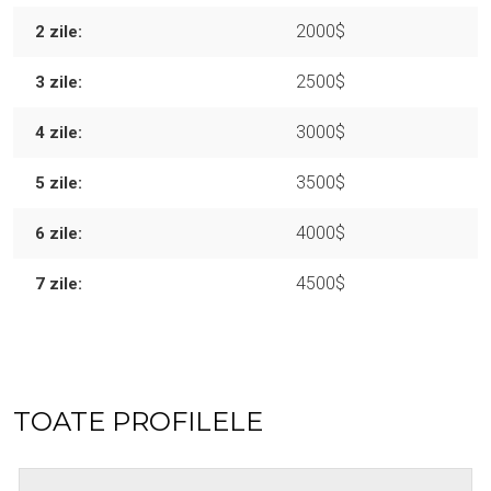
2000$
2 zile:
2500$
3 zile:
3000$
4 zile:
3500$
5 zile:
4000$
6 zile:
4500$
7 zile:
TOATE PROFILELE
Vârsta: 20
Înălțimea: 169 cm
Greutatea: 48 kg